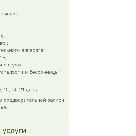
лечение;
я;
ия;
ельного аппарата;
!»;
и сосуды;
усталости и бессонницы;
 10, 14, 21 день
о предварительной записи
ья.
 услуги