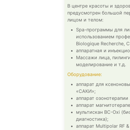
В центре красоты и здоро
предусмотрен большой пер
лицом и телом:
Spa-программы для лиц
использованием профе
Biologique Recherche, 
аппаратная и инъекцио
Массажи лица, пилинги
моделирование и т.д.
Оборудование:
аппарат для ксенонов
«САКИ»;
аппарат озонотерапии 
аппарат магнитотерап
мультискан ВС-Охi (б
диагностика);
аппарат Multipolar RF & 