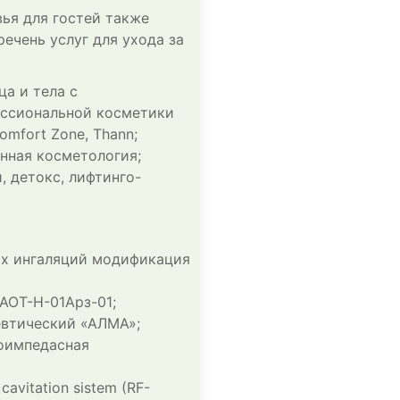
вья для гостей также
ечень услуг для ухода за
а и тела с
ссиональной косметики
Comfort Zone, Thann;
нная косметология;
, детокс, лифтинго-
ых ингаляций модификация
АОТ-Н-01Арз-01;
евтический «АЛМА»;
иоимпедасная
сavitation sistem (RF-