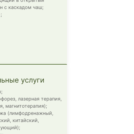
н с каскадом чаш;
;
ьные услуги
;
форез, лазерная терапия,
я, магнитотерапия);
ажа (лимфодренажный,
кий, китайский,
рующий);