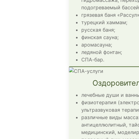
подогреваемый бассей
грязевая баня «Рассул»
турецкий хаммам;
русская баня;
финская сауна;
аромасауна;
ледяной фонтан;
СПА-бар.
Оздоровител
лечебные души и ванны
физиотерапия (электро
ультразвуковая терапи
различные виды масс
антицеллюлитный, тайс
медицинский, модели