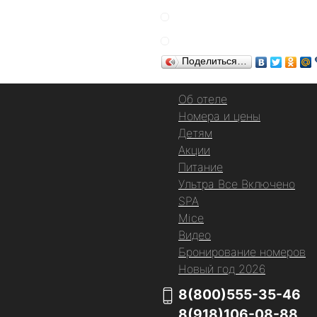
Поделиться…
Об отеле
Номера и цены
Детям
Акции
Питание
Ультра Все Включено
SPA
Mice
Видео
Бронирование номеров
Новый год 2026
8(800)555-35-46
8(918)106-08-88